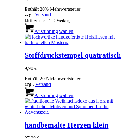
der
Enthält 20% Mehrwertsteuer
Produktseite
zzgl.
Versand
gewählt
Lieferzeit: ca. 4 - 6 Werktage
werden
Dieses
Produkt
Ausführung wählen
weist
mehrere
Varianten
auf.
Stoffdruckstempel quatratisch
Die
Optionen
9,90
€
können
auf
Enthält 20% Mehrwertsteuer
der
zzgl.
Versand
Produktseite
Dieses
gewählt
Produkt
Ausführung wählen
werden
weist
mehrere
Varianten
auf.
Die
handbemalte Herzen klein
Optionen
können