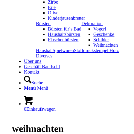
Zirbe
Erle
Olive
Kinderjausenbretter
Bürsten
Dekoration
Bürsten für´s Bad
Vogerl
Haushaltsbürsten
Geschenke
Flaschenbürsten
Schilder
Weihnachten
Haushalt
Spielwaren
Stoffdruckstempel Holz
Diverses
Über uns
Geschäft Bad Ischl
Kontakt
Suche
Menü
Menü
0
Einkaufswagen
weihnachten