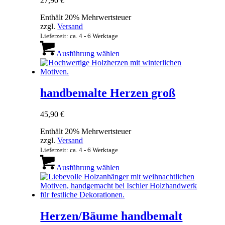
27,90
€
auf
der
Enthält 20% Mehrwertsteuer
Produktseite
zzgl.
Versand
gewählt
Lieferzeit: ca. 4 - 6 Werktage
werden
Dieses
Produkt
Ausführung wählen
weist
mehrere
Varianten
auf.
handbemalte Herzen groß
Die
Optionen
45,90
€
können
auf
Enthält 20% Mehrwertsteuer
der
zzgl.
Versand
Produktseite
Lieferzeit: ca. 4 - 6 Werktage
gewählt
Dieses
werden
Produkt
Ausführung wählen
weist
mehrere
Varianten
auf.
Die
Herzen/Bäume handbemalt
Optionen