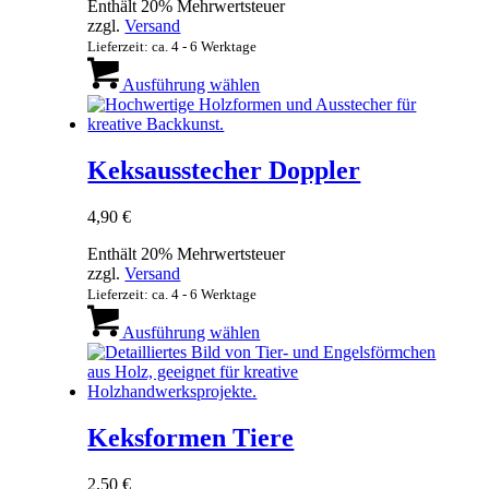
Produktseite
Enthält 20% Mehrwertsteuer
gewählt
zzgl.
Versand
werden
Lieferzeit: ca. 4 - 6 Werktage
Dieses
Produkt
Ausführung wählen
weist
mehrere
Varianten
auf.
Keksausstecher Doppler
Die
Optionen
4,90
€
können
auf
Enthält 20% Mehrwertsteuer
der
zzgl.
Versand
Produktseite
Lieferzeit: ca. 4 - 6 Werktage
gewählt
Dieses
werden
Produkt
Ausführung wählen
weist
mehrere
Varianten
auf.
Die
Keksformen Tiere
Optionen
können
2,50
€
auf