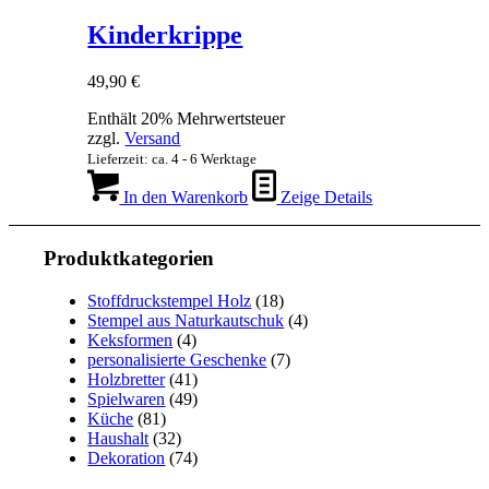
Varianten
auf.
Kinderkrippe
Die
Optionen
49,90
€
können
auf
Enthält 20% Mehrwertsteuer
der
zzgl.
Versand
Produktseite
Lieferzeit: ca. 4 - 6 Werktage
gewählt
werden
In den Warenkorb
Zeige Details
Produktkategorien
Stoffdruckstempel Holz
(18)
Stempel aus Naturkautschuk
(4)
Keksformen
(4)
personalisierte Geschenke
(7)
Holzbretter
(41)
Spielwaren
(49)
Küche
(81)
Haushalt
(32)
Dekoration
(74)