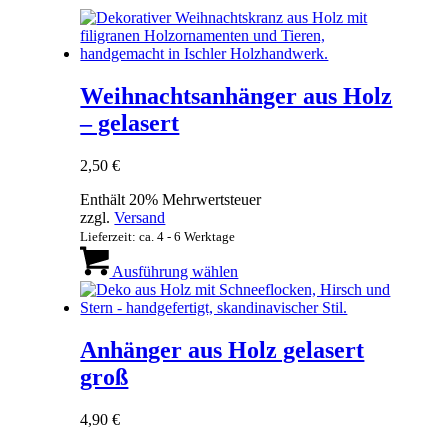
Weihnachtsanhänger aus Holz
– gelasert
2,50
€
Enthält 20% Mehrwertsteuer
zzgl.
Versand
Lieferzeit: ca. 4 - 6 Werktage
Dieses
Produkt
Ausführung wählen
weist
mehrere
Varianten
auf.
Anhänger aus Holz gelasert
Die
groß
Optionen
können
auf
4,90
€
der