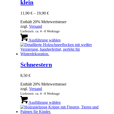
klein
können
auf
der
Preisspanne:
11,90
€
–
19,90
€
Produktseite
11,90 €
gewählt
Enthält 20% Mehrwertsteuer
bis
werden
zzgl.
Versand
19,90 €
Lieferzeit: ca. 4 - 6 Werktage
Dieses
Produkt
Ausführung wählen
weist
mehrere
Varianten
auf.
Die
Schneestern
Optionen
können
8,50
€
auf
der
Enthält 20% Mehrwertsteuer
Produktseite
zzgl.
Versand
gewählt
Lieferzeit: ca. 4 - 6 Werktage
werden
Dieses
Produkt
Ausführung wählen
weist
mehrere